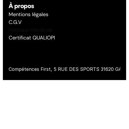
(l’association de gestion du 
À propos
fonds pour l’insertion des 
Mentions légales
personnes handicapées), 
C.G.V
Politique Handicap
organisme paritaire 
Certificat QUALIOPI
français pour favoriser 
l’insertion professionnelle 
et avec CAP EMPLOI.
Compétences First, 5 RUE DES SPORTS 31620 GAR