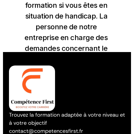
formation si vous êtes en 
situation de handicap. La 
COMMUNITY
Join
personne de notre 
entreprise en charge des 
Events
demandes concernant le 
handicap est Anthony 
Experts
PITKANITSOS. Nous 
Qui sommes nous ?
étudierons les solutions 
possibles en terme 
d’adaptation de nos 
formations en concertation 
Trouvez la formation adaptée à votre niveau et 
à votre objectif
croisée avec les l’AGEFIPH 
contact@competencesfirst.fr