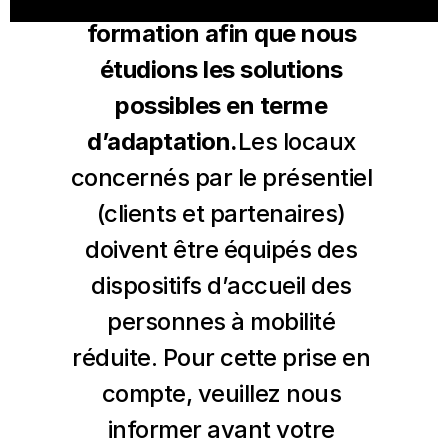
Niveau 
A1.4
Niveau A1 Complet
formation afin que nous 
Niveau A2.1
étudions les solutions 
Niveau A2.2
possibles en terme 
Niveau A2.3
Niveau A2.4
d’adaptation.
Les locaux 
Niveau A2 Complet
concernés par le présentiel 
(clients et partenaires) 
RESOURCES
doivent être équipés des 
Blog
dispositifs d’accueil des 
Careers
personnes à mobilité 
réduite. Pour cette prise en 
Docs
compte, veuillez nous 
informer avant votre 
About