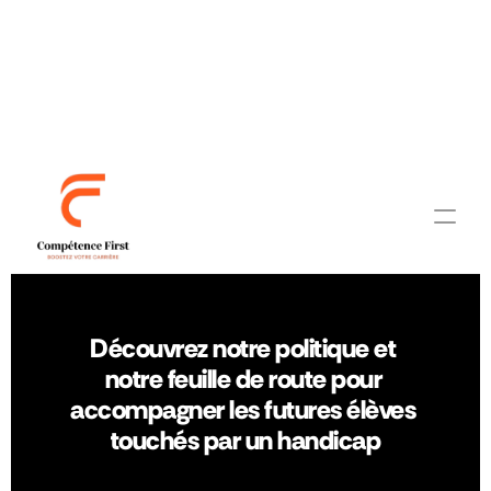
Découvrez notre politique 
et notre feuille de route 
pour
accompagner les futures 
élèves touchés par un 
handicap
Accessible à tous !
La plupart de nos 
Contact
formations peuvent 
Découvrez notre politique et 
Accueil
s’adresser aux personnes 
notre feuille de route pour 
accompagner les futures élèves 
en situation de handicap.
Niveau A1
.1
touchés par un handicap​
Niveau A
1.2
Veuillez nous informer sur 
Niveau 
A1.3
le sujet avant votre 