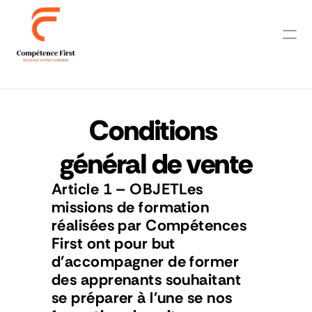
Contact
Accueil
Conditions 
général de vente
Niveau A1
.1
Niveau A
1.2
Article 1 – OBJETLes 
Niveau 
A1.3
missions de formation 
Niveau 
A1.4
réalisées par Compétences 
Niveau A1 Complet
First ont pour but 
Niveau A2.1
d'accompagner de former 
Niveau A2.2
des apprenants souhaitant 
Niveau A2.3
se préparer à l'une se nos 
Niveau A2.4